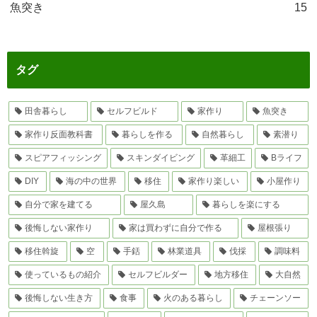
魚突き
15
タグ
田舎暮らし
セルフビルド
家作り
魚突き
家作り反面教科書
暮らしを作る
自然暮らし
素潜り
スピアフィッシング
スキンダイビング
革細工
Bライフ
DIY
海の中の世界
移住
家作り楽しい
小屋作り
自分で家を建てる
屋久島
暮らしを楽にする
後悔しない家作り
家は買わずに自分で作る
屋根張り
移住斡旋
空
手銛
林業道具
伐採
調味料
使っているもの紹介
セルフビルダー
地方移住
大自然
後悔しない生き方
食事
火のある暮らし
チェーンソー