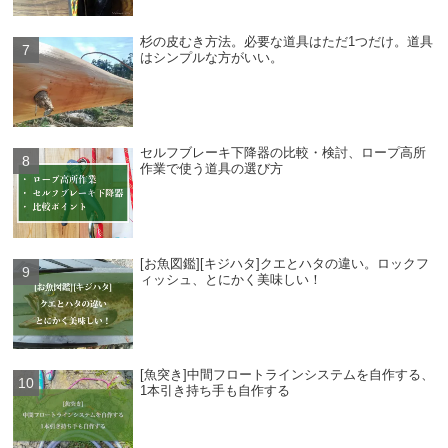
杉の皮むき方法。必要な道具はただ1つだけ。道具
はシンプルな方がいい。
セルフブレーキ下降器の比較・検討、ロープ高所
作業で使う道具の選び方
[お魚図鑑][キジハタ]クエとハタの違い。ロックフ
ィッシュ、とにかく美味しい！
[魚突き]中間フロートラインシステムを自作する、
1本引き持ち手も自作する