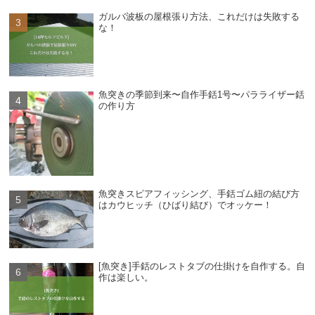
ガルバ波板の屋根張り方法、これだけは失敗する
な！
魚突きの季節到来〜自作手銛1号〜パラライザー銛
の作り方
魚突きスピアフィッシング、手銛ゴム紐の結び方
はカウヒッチ（ひばり結び）でオッケー！
[魚突き]手銛のレストタブの仕掛けを自作する。自
作は楽しい。