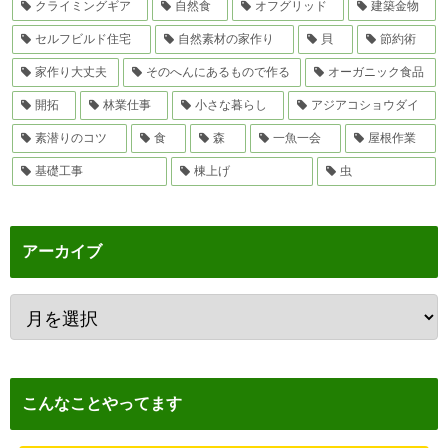
クライミングギア
自然食
オフグリッド
建築金物
セルフビルド住宅
自然素材の家作り
貝
節約術
家作り大丈夫
そのへんにあるもので作る
オーガニック食品
開拓
林業仕事
小さな暮らし
アジアコショウダイ
素潜りのコツ
食
森
一魚一会
屋根作業
基礎工事
棟上げ
虫
アーカイブ
こんなことやってます