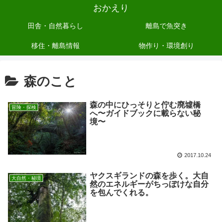
おかえり
田舎・自然暮らし
離島で魚突き
移住・離島情報
物作り・環境創り
森のこと
森の中にひっそりと佇む廃墟橋
冒険・探検
へ〜ガイドブックに載らない秘
境〜
2017.10.24
ヤクスギランドの森を歩く。大自
大自然・秘境
然のエネルギーがちっぽけな自分
を包んでくれる。