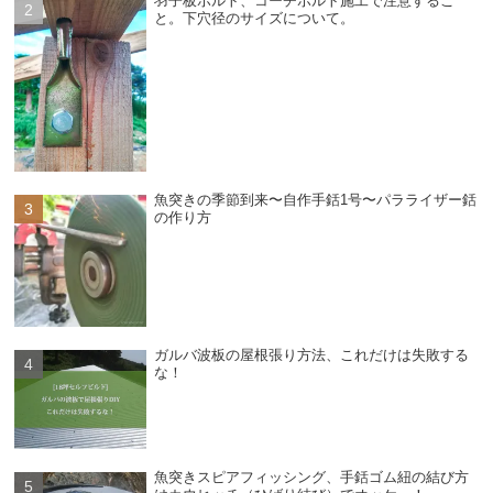
羽子板ボルト、コーチボルト施工で注意するこ
と。下穴径のサイズについて。
魚突きの季節到来〜自作手銛1号〜パラライザー銛
の作り方
ガルバ波板の屋根張り方法、これだけは失敗する
な！
魚突きスピアフィッシング、手銛ゴム紐の結び方