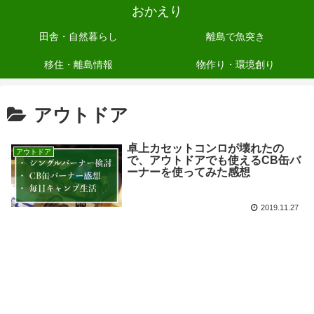
おかえり
田舎・自然暮らし
離島で魚突き
移住・離島情報
物作り・環境創り
アウトドア
卓上カセットコンロが壊れたの
アウトドア
で、アウトドアでも使えるCB缶バ
ーナーを使ってみた感想
2019.11.27