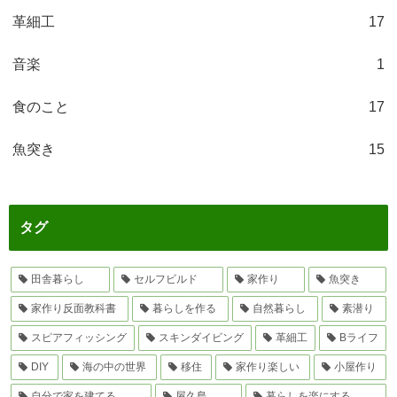
革細工
17
音楽
1
食のこと
17
魚突き
15
タグ
田舎暮らし
セルフビルド
家作り
魚突き
家作り反面教科書
暮らしを作る
自然暮らし
素潜り
スピアフィッシング
スキンダイビング
革細工
Bライフ
DIY
海の中の世界
移住
家作り楽しい
小屋作り
自分で家を建てる
屋久島
暮らしを楽にする