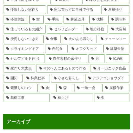
後悔しない家作り
家は買わずに自分で作る
屋根張り
移住斡旋
空
手銛
林業道具
伐採
調味料
使っているもの紹介
セルフビルダー
地方移住
大自然
後悔しない生き方
食事
火のある暮らし
チェーンソー
クライミングギア
自然食
オフグリッド
建築金物
セルフビルド住宅
自然素材の家作り
貝
節約術
家作り大丈夫
そのへんにあるもので作る
オーガニック食品
開拓
林業仕事
小さな暮らし
アジアコショウダイ
素潜りのコツ
食
森
一魚一会
屋根作業
基礎工事
棟上げ
虫
アーカイブ