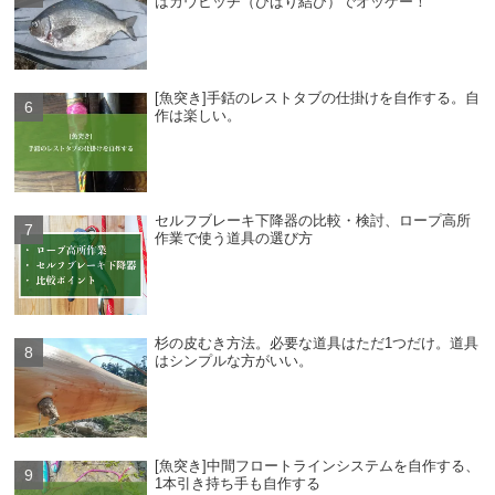
はカウヒッチ（ひばり結び）でオッケー！
[魚突き]手銛のレストタブの仕掛けを自作する。自
作は楽しい。
セルフブレーキ下降器の比較・検討、ロープ高所
作業で使う道具の選び方
杉の皮むき方法。必要な道具はただ1つだけ。道具
はシンプルな方がいい。
[魚突き]中間フロートラインシステムを自作する、
1本引き持ち手も自作する