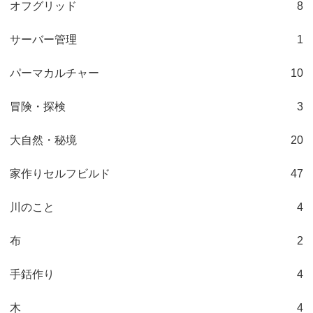
オフグリッド
8
サーバー管理
1
パーマカルチャー
10
冒険・探検
3
大自然・秘境
20
家作りセルフビルド
47
川のこと
4
布
2
手銛作り
4
木
4