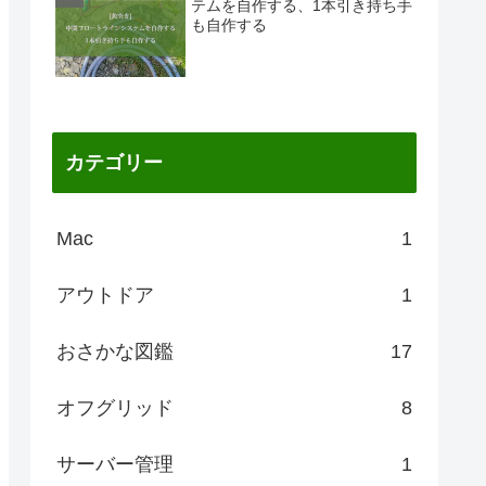
テムを自作する、1本引き持ち手
も自作する
カテゴリー
Mac
1
アウトドア
1
おさかな図鑑
17
オフグリッド
8
サーバー管理
1