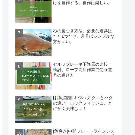
けを自作する。自作は楽しい。
杉の皮むき方法。必要な道具は
ただ1つだけ。道具はシンプルな
方がいい。
セルフブレーキ下降器の比較・
検討、ロープ高所作業で使う道
具の選び方
[お魚図鑑][キジハタ]クエとハタ
の違い。ロックフィッシュ、と
にかく美味しい！
[魚突き]中間フロートラインシス