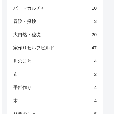
パーマカルチャー
10
冒険・探検
3
大自然・秘境
20
家作りセルフビルド
47
川のこと
4
布
2
手銛作り
4
木
4
林業のこと
5