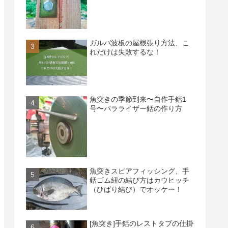
ガルバ波板の屋根張り方法、こ
れだけは失敗するな！
魚突きの季節到来〜自作手銛1
号〜パラライザー銛の作り方
魚突きスピアフィッシング、手
銛ゴム紐の結び方はカウヒッチ
（ひばり結び）でオッケー！
[魚突き]手銛のレストタブの仕掛