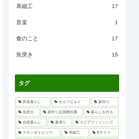
革細工
17
音楽
1
食のこと
17
魚突き
15
タグ
田舎暮らし
セルフビルド
家作り
魚突き
家作り反面教科書
暮らしを作る
自然暮らし
素潜り
スピアフィッシング
スキンダイビング
革細工
Bライフ