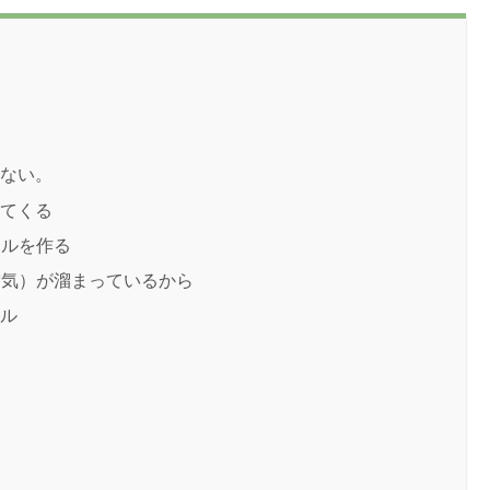
てない。
いてくる
ールを作る
空気）が溜まっているから
イル
る