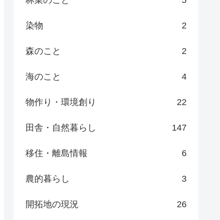
染物
2
森のこと
2
海のこと
4
物作り・環境創り
22
田舎・自然暮らし
147
移住・離島情報
6
農的暮らし
3
開拓地の現況
26