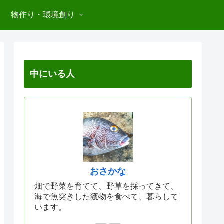
物作り・環境創り
中にいる人
おさかな
畑で野菜を育てて、野草を採ってきて、
海で魚突きした獲物を食べて、暮らして
います。