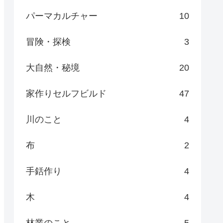
パーマカルチャー
10
冒険・探検
3
大自然・秘境
20
家作りセルフビルド
47
川のこと
4
布
2
手銛作り
4
木
4
林業のこと
5