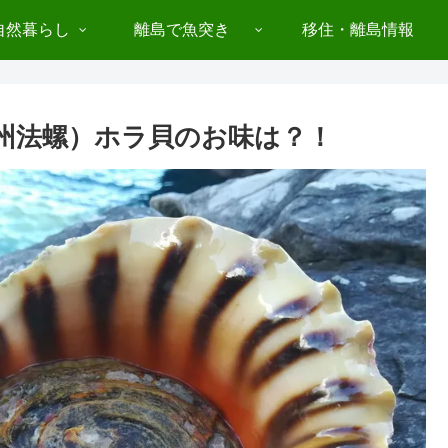
自然暮らし
離島で魚突き
移住・離島情報
房州法螺）ホラ貝のお味は？！