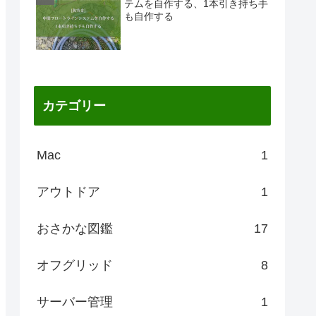
テムを自作する、1本引き持ち手
も自作する
カテゴリー
Mac
1
アウトドア
1
おさかな図鑑
17
オフグリッド
8
サーバー管理
1