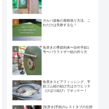
ガルバ波板の屋根張り方法、こ
れだけは失敗するな！
魚突きの季節到来〜自作手銛1
号〜パラライザー銛の作り方
魚突きスピアフィッシング、手
銛ゴム紐の結び方はカウヒッチ
（ひばり結び）でオッケー！
[魚突き]手銛のレストタブの仕掛