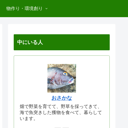
物作り・環境創り
中にいる人
おさかな
畑で野菜を育てて、野草を採ってきて、
海で魚突きした獲物を食べて、暮らして
います。