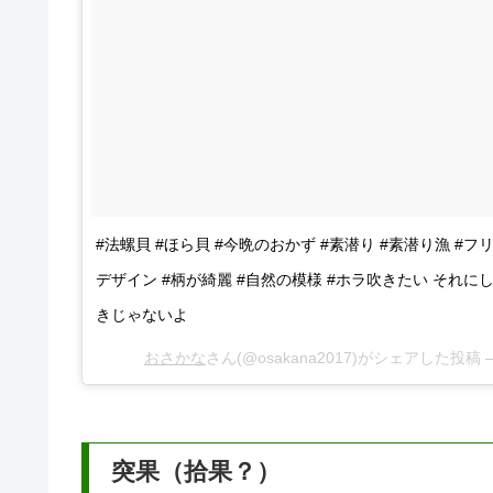
#法螺貝 #ほら貝 #今晩のおかず #素潜り #素潜り漁 #
デザイン #柄が綺麗 #自然の模様 #ホラ吹きたい それ
きじゃないよ
おさかな
さん(@osakana2017)がシェアした投稿 
突果（拾果？）