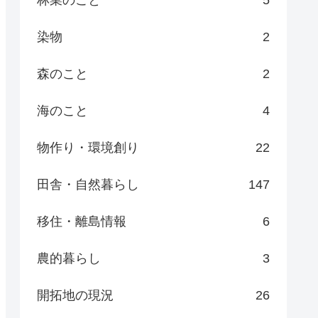
染物
2
森のこと
2
海のこと
4
物作り・環境創り
22
田舎・自然暮らし
147
移住・離島情報
6
農的暮らし
3
開拓地の現況
26