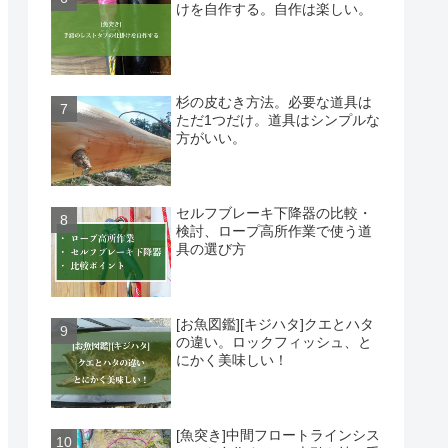
けを自作する。自作は楽しい。
杉の皮むき方法。必要な道具は
ただ1つだけ。道具はシンプルな
方がいい。
セルフブレーキ下降器の比較・
検討、ロープ高所作業で使う道
具の選び方
[お魚図鑑][キジハタ]クエとハタ
の違い。ロックフィッシュ、と
にかく美味しい！
[魚突き]中間フロートラインシス