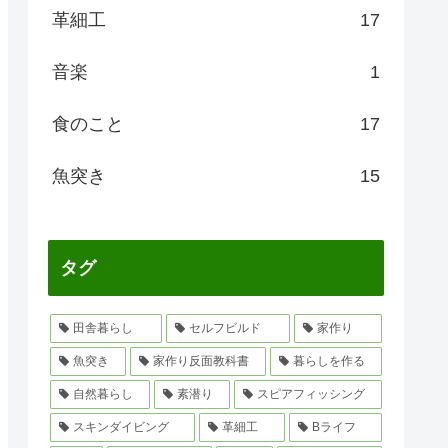
革細工
17
音楽
1
食のこと
17
魚突き
15
タグ
田舎暮らし
セルフビルド
家作り
魚突き
家作り反面教科書
暮らしを作る
自然暮らし
素潜り
スピアフィッシング
スキンダイビング
革細工
Bライフ