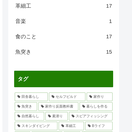
革細工
17
音楽
1
食のこと
17
魚突き
15
タグ
田舎暮らし
セルフビルド
家作り
魚突き
家作り反面教科書
暮らしを作る
自然暮らし
素潜り
スピアフィッシング
スキンダイビング
革細工
Bライフ