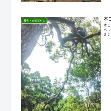
木
田舎・自然暮らし
木こ
らし
きま