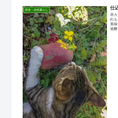
仕
田舎・自然暮らし
赤カ
れも
美味
発酵