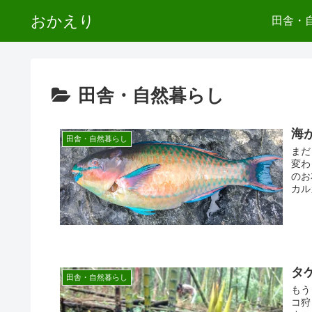
おかえり
田舎・
田舎・自然暮らし
海
田舎・自然暮らし
まだ
変わ
のお
カル
タ
田舎・自然暮らし
もう
コ狩