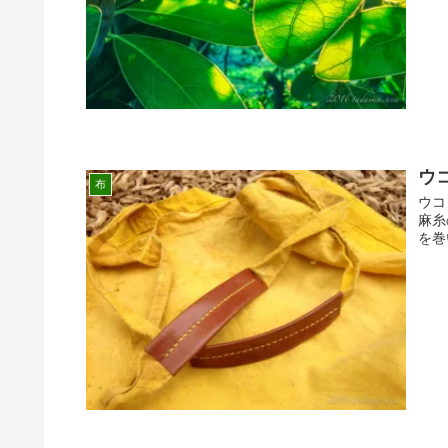
ウ
布
ウコ
麻糸
を巻