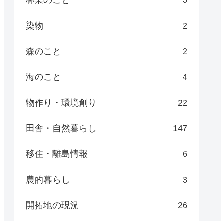
染物
2
森のこと
2
海のこと
4
物作り・環境創り
22
田舎・自然暮らし
147
移住・離島情報
6
農的暮らし
3
開拓地の現況
26