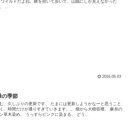
 ワイルドだよね、鍬を担いて歩いて、山賊にしか見えなかった
 ...
2016.05.03
緑の季節
む、久しぶりの更新です。 たまには更新しようかなーと思うこと
く、時間だけが通りすぎていきます。。 畑から大根収穫。 麻糸の
ン草木染め。 うっすらピンクに染まる。 どう...