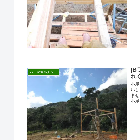
[
パーマカルチャー
れ
小屋
いし
ませ
小屋