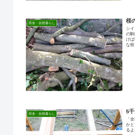
桜
田舎・自然暮らし
シイ
の駒
けば
な枝
5
田舎・自然暮らし
「全
かと
るよ