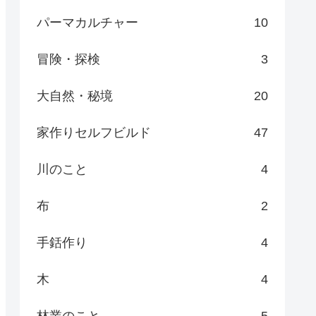
パーマカルチャー
10
冒険・探検
3
大自然・秘境
20
家作りセルフビルド
47
川のこと
4
布
2
手銛作り
4
木
4
林業のこと
5