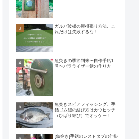
ガルバ波板の屋根張り方法、こ
れだけは失敗するな！
魚突きの季節到来〜自作手銛1
号〜パラライザー銛の作り方
魚突きスピアフィッシング、手
銛ゴム紐の結び方はカウヒッチ
（ひばり結び）でオッケー！
[魚突き]手銛のレストタブの仕掛