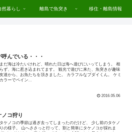
自然暮らし
離島で魚突き
移住・離島情報
が呼んでいる・・・
まだ海は冷たいけれど、晴れた日は海へ遊びにいってしまう。 相
らず、海に惹き込まれてます。 観光で遊びに来た、魚突きが趣味
友達から、お魚たちを頂きました。 カラフルなブダイくん。 ケミ
カラーでペイン...
2016.05.06
ケノコ狩り
タケノコの季節は過ぎ去ってしまったのだけど、 少し前のタケノ
りの様子。 山へささっと行って、割と簡単にタケノコが採れま