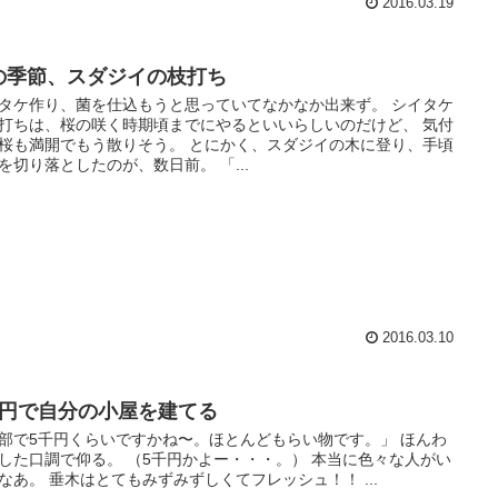
2016.03.19
の季節、スダジイの枝打ち
タケ作り、菌を仕込もうと思っていてなかなか出来ず。 シイタケ
打ちは、桜の咲く時期頃までにやるといいらしいのだけど、 気付
桜も満開でもう散りそう。 とにかく、スダジイの木に登り、手頃
を切り落としたのが、数日前。 「...
2016.03.10
千円で自分の小屋を建てる
部で5千円くらいですかね〜。ほとんどもらい物です。」 ほんわ
した口調で仰る。 （5千円かよー・・・。） 本当に色々な人がい
なあ。 垂木はとてもみずみずしくてフレッシュ！！ ...