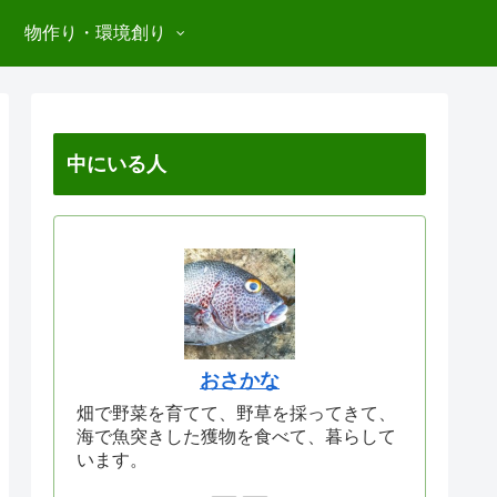
物作り・環境創り
中にいる人
おさかな
畑で野菜を育てて、野草を採ってきて、
海で魚突きした獲物を食べて、暮らして
います。