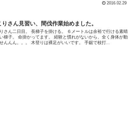
2016.02.29
こりさん見習い、間伐作業始めました。
りさん二日目。 長梯子を掛ける。 ６メートルは余裕で行ける素晴
い梯子。 命掛かってます。 経験と慣れがないから、全く身体が動
せんんん。。。 木登りは裸足がいいです。 手鋸で枝打...