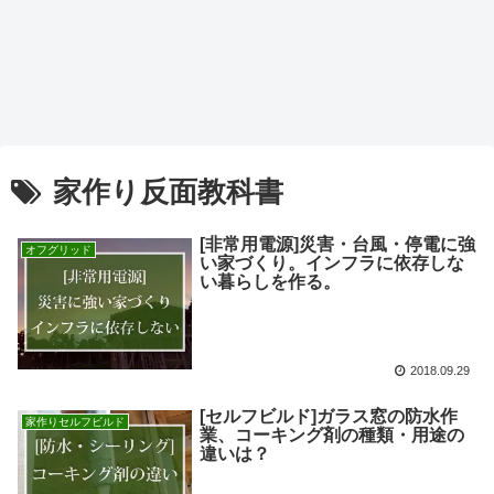
家作り反面教科書
[非常用電源]災害・台風・停電に強
オフグリッド
い家づくり。インフラに依存しな
い暮らしを作る。
2018.09.29
[セルフビルド]ガラス窓の防水作
家作りセルフビルド
業、コーキング剤の種類・用途の
違いは？