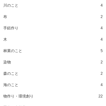
川のこと
4
布
2
手銛作り
4
木
4
林業のこと
5
染物
2
森のこと
2
海のこと
4
物作り・環境創り
22