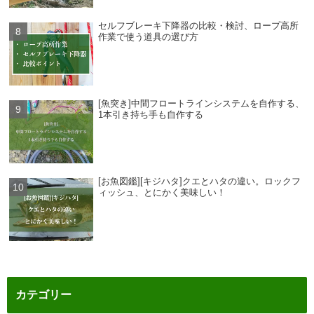
セルフブレーキ下降器の比較・検討、ロープ高所
作業で使う道具の選び方
[魚突き]中間フロートラインシステムを自作する、
1本引き持ち手も自作する
[お魚図鑑][キジハタ]クエとハタの違い。ロックフ
ィッシュ、とにかく美味しい！
カテゴリー