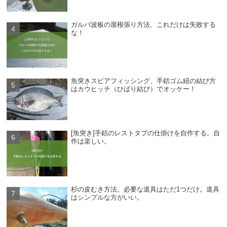
ガルバ波板の屋根張り方法、これだけは失敗する
な！
魚突きスピアフィッシング、手銛ゴム紐の結び方
はカウヒッチ（ひばり結び）でオッケー！
[魚突き]手銛のレストタブの仕掛けを自作する。自
作は楽しい。
杉の皮むき方法。必要な道具はただ1つだけ。道具
はシンプルな方がいい。