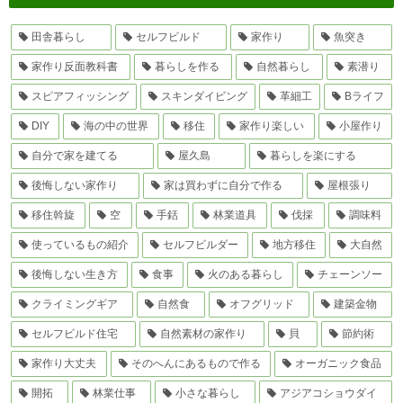
田舎暮らし
セルフビルド
家作り
魚突き
家作り反面教科書
暮らしを作る
自然暮らし
素潜り
スピアフィッシング
スキンダイビング
革細工
Bライフ
DIY
海の中の世界
移住
家作り楽しい
小屋作り
自分で家を建てる
屋久島
暮らしを楽にする
後悔しない家作り
家は買わずに自分で作る
屋根張り
移住斡旋
空
手銛
林業道具
伐採
調味料
使っているもの紹介
セルフビルダー
地方移住
大自然
後悔しない生き方
食事
火のある暮らし
チェーンソー
クライミングギア
自然食
オフグリッド
建築金物
セルフビルド住宅
自然素材の家作り
貝
節約術
家作り大丈夫
そのへんにあるもので作る
オーガニック食品
開拓
林業仕事
小さな暮らし
アジアコショウダイ