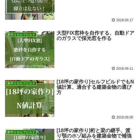
2018.09.17
大型FIX窓枠を自作する、自動ドア
家作りセルフビルド
のガラスで採光窓を作る
2018.09.11
[18坪の家作り]セルフビルドでもN
家作りセルフビルド
値計算、適合する建築金物の選び
方
2018.09.06
[18坪の家作り]桁と梁の継手、渡
家作りセルフビルド
り顎のホゾ組みを建築金物で補強