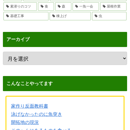
素潜りのコツ
食
森
一魚一会
屋根作業
基礎工事
棟上げ
虫
アーカイブ
こんなことやってます
家作り反面教科書
泳げなかったのに魚突き
開拓地の現況