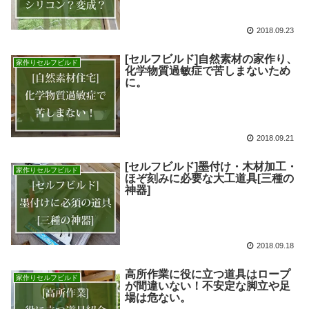
2018.09.23
[セルフビルド]自然素材の家作り、
家作りセルフビルド
化学物質過敏症で苦しまないため
に。
2018.09.21
[セルフビルド]墨付け・木材加工・
家作りセルフビルド
ほぞ刻みに必要な大工道具[三種の
神器]
2018.09.18
高所作業に役に立つ道具はロープ
家作りセルフビルド
が間違いない！不安定な脚立や足
場は危ない。