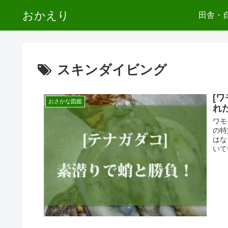
おかえり
田舎・
スキンダイビング
[
おさかな図鑑
れ
ワモ
の特
はな
いて