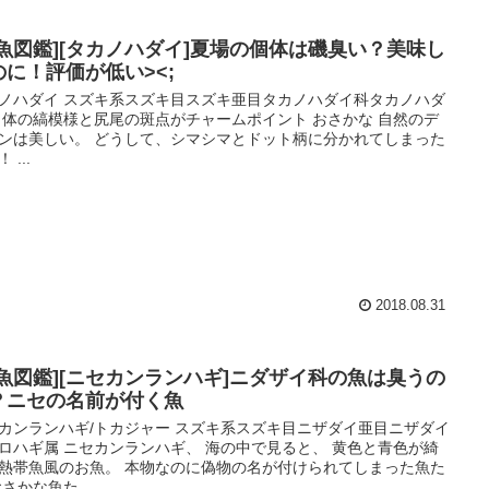
お魚図鑑][タカノハダイ]夏場の個体は磯臭い？美味し
のに！評価が低い><;
ノハダイ スズキ系スズキ目スズキ亜目タカノハダイ科タカノハダ
 体の縞模様と尻尾の斑点がチャームポイント おさかな 自然のデ
ンは美しい。 どうして、シマシマとドット柄に分かれてしまった
 ...
2018.08.31
お魚図鑑][ニセカンランハギ]ニダザイ科の魚は臭うの
？ニセの名前が付く魚
カンランハギ/トカジャー スズキ系スズキ目ニザダイ亜目ニザダイ
ロハギ属 ニセカンランハギ、 海の中で見ると、 黄色と青色が綺
熱帯魚風のお魚。 本物なのに偽物の名が付けられてしまった魚た
おさかな魚た...