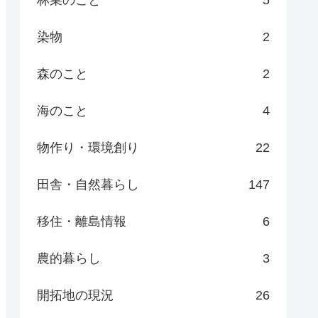
染物
2
森のこと
2
海のこと
4
物作り・環境創り
22
田舎・自然暮らし
147
移住・離島情報
6
農的暮らし
3
開拓地の現況
26