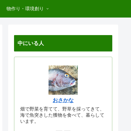
物作り・環境創り
中にいる人
おさかな
畑で野菜を育てて、野草を採ってきて、
海で魚突きした獲物を食べて、暮らして
います。