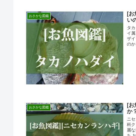
[
おさかな図鑑
い
タカ
イ属
ザイ
のか！
[
おさかな図鑑
か
ニセ
科ク
麗な
ち 