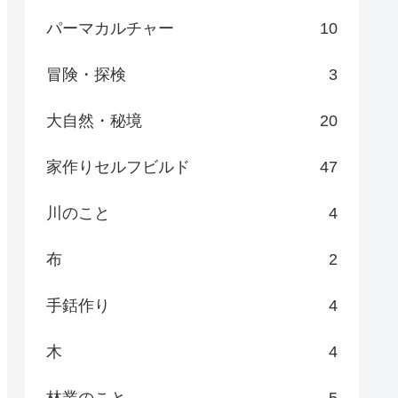
パーマカルチャー
10
冒険・探検
3
大自然・秘境
20
家作りセルフビルド
47
川のこと
4
布
2
手銛作り
4
木
4
林業のこと
5