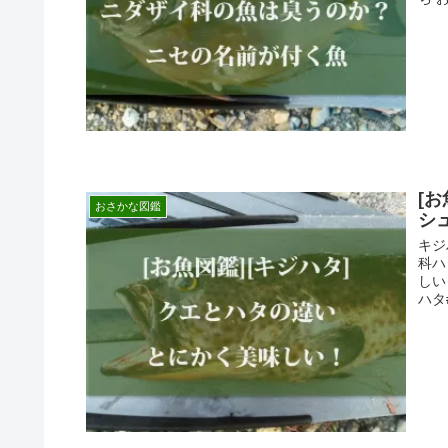
[
おさかな図鑑
シ
キジ
科ハ
しい
ハタ