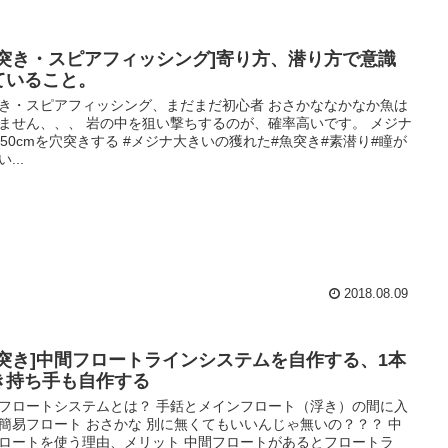
魚突き・スピアフィッシング]寄り方、潜り方で意識
ていること。
き・スピアフィッシング、まだまだ初心者 おさかななかなか魚は
ません、、、 岩の中を狙い撃ちするのが、確率高いです。 メジナ
〜50cmを穴突きする #メジナ大きいの獲れた#魚突き#素潜り#瞳が
...
2018.08.09
魚突き]中間フロートラインシステムを自作する、1本
き持ち手も自作する
フロートシステムとは？ 手銛とメインフロート（浮き）の間に入
簡易フロート おさかな 別に無くてもいいんじゃ無いの？？？ 中
ロートを使う理由、メリット 中間フロートがあるとフロートラ