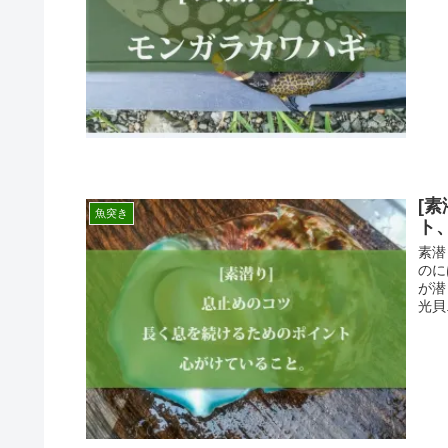
[
魚突き
ト
素潜
のに
が潜
光貝.