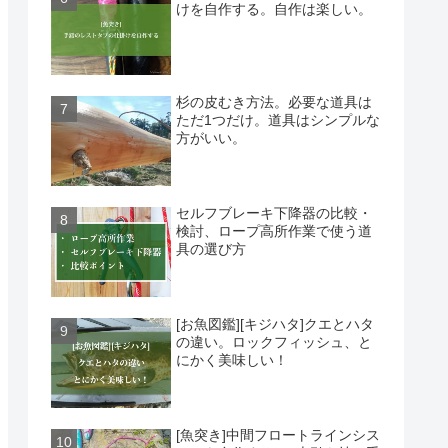
けを自作する。自作は楽しい。
杉の皮むき方法。必要な道具は
ただ1つだけ。道具はシンプルな
方がいい。
セルフブレーキ下降器の比較・
検討、ロープ高所作業で使う道
具の選び方
[お魚図鑑][キジハタ]クエとハタ
の違い。ロックフィッシュ、と
にかく美味しい！
[魚突き]中間フロートラインシス