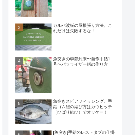
ガルバ波板の屋根張り方法、こ
れだけは失敗するな！
魚突きの季節到来〜自作手銛1
号〜パラライザー銛の作り方
魚突きスピアフィッシング、手
銛ゴム紐の結び方はカウヒッチ
（ひばり結び）でオッケー！
[魚突き]手銛のレストタブの仕掛