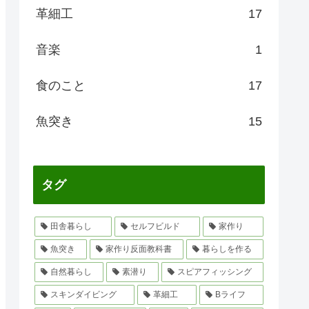
革細工
17
音楽
1
食のこと
17
魚突き
15
タグ
田舎暮らし
セルフビルド
家作り
魚突き
家作り反面教科書
暮らしを作る
自然暮らし
素潜り
スピアフィッシング
スキンダイビング
革細工
Bライフ