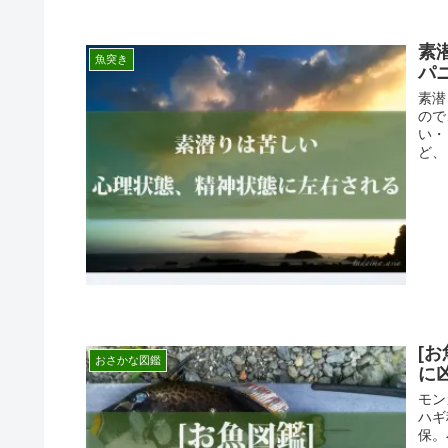
素
魚突き
パ
素潜
ので
い・
ど、 
[
おさかな図鑑
に
モン
ハギ
保。