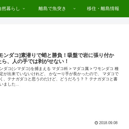
自然暮らし
離島で魚突き
移住・離島情報
ワモンダコ]素潜りで蛸と勝負！吸盤で岩に張り付か
たら、人の手では剥がせない！
ンダコ(シマダコ)を捕まえる マダコ科 > マダコ属 > ワモンダコ 種
定が出来ていないけれど、 かなーり手が長かったので、 マダコで
く、テナガダコと思うのだけど、どうだろう？？ テナガダコと書
いました...
2018.09.08