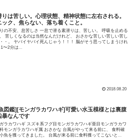
潜りは苦しい。心理状態、精神状態に左右される。
ニック、焦らない、落ち着くこと。
りの不安、息苦しさ 一息で潜る素潜りは、苦しい。 呼吸を止める
、 苦しくなるのは当然なんだけれど、 おさかな苦しい苦しい苦し
・・。 ヤバイヤバイ死んじゃう！！！ 脳がそう思ってしまうけれ
1〜2分は...
2018.08.20
お魚図鑑][モンガラカワハギ]可愛い水玉模様とは裏腹
凶暴なんです
ガラカワハギ スズキ系フグ目モンガラカワハギ亜目モンガラカワ
科モンガラカワハギ属 おさかな 台風がやって来る前に、 食料確
小魚を獲ってきました。 台風が来る前に食料獲ってこないと...