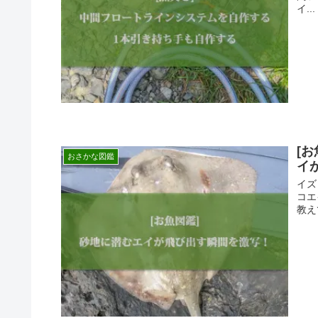
イ...
[
おさかな図鑑
イ
イズ
コエ
教え