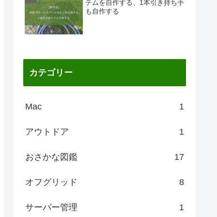
テムを自作する、1本引き持ち手
も自作する
カテゴリー
Mac
1
アウトドア
1
おさかな図鑑
17
オフグリッド
8
サーバー管理
1