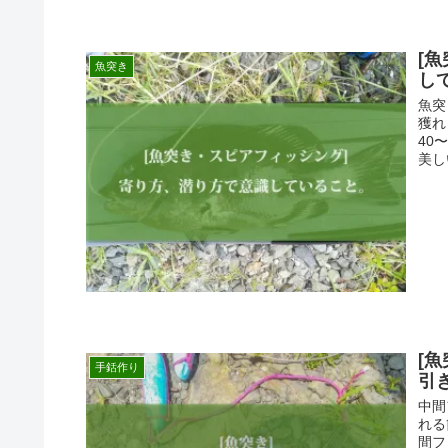
[
魚突き
し
魚突
獲れ
40
美しい
[
手銛作り
引
中間
れる
間フ