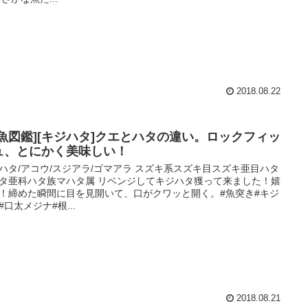
2018.08.22
お魚図鑑][キジハタ]クエとハタの違い。ロックフィッ
ュ、とにかく美味しい！
ハタ/アコウ/スジアラ/ゴマアラ スズキ系スズキ目スズキ亜目ハタ
タ亜科ハタ族マハタ属 リベンジしてキジハタ獲って来ました！嬉
！締めた瞬間に目を見開いて、口がクワッと開く。#魚突き#キジ
#口太メジナ#根...
2018.08.21